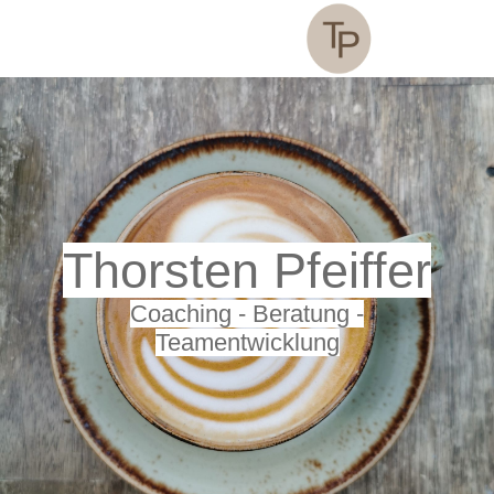
T
h
orsten Pf
eiffer
Coaching - Beratung -
Teamentwic
klung