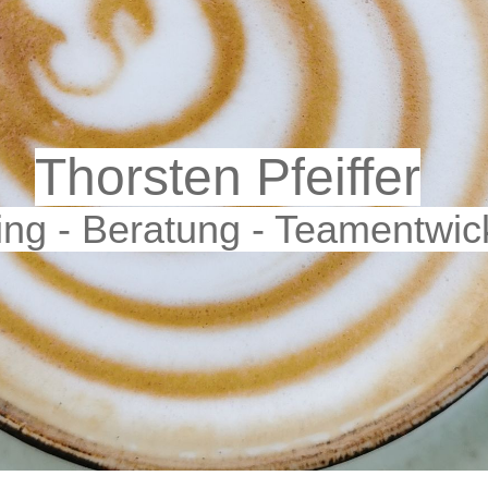
T
h
orsten Pf
eiffer
ng - Beratung - Teamentwic