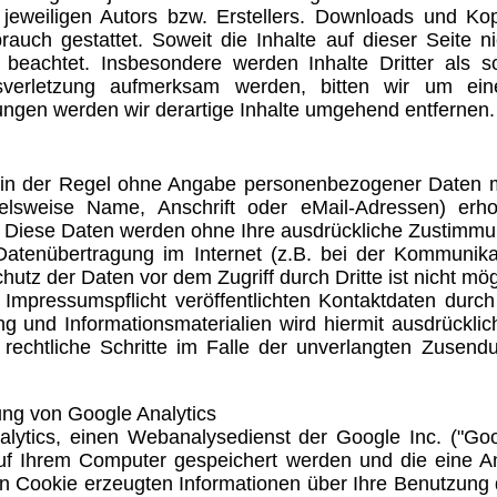
 jeweiligen Autors bzw. Erstellers. Downloads und Kop
rauch gestattet. Soweit die Inhalte auf dieser Seite ni
 beachtet. Insbesondere werden Inhalte Dritter als s
sverletzung aufmerksam werden, bitten wir um ein
ngen werden wir derartige Inhalte umgehend entfernen.
 in der Regel ohne Angabe personenbezogener Daten m
lsweise Name, Anschrift oder eMail-Adressen) erho
sis. Diese Daten werden ohne Ihre ausdrückliche Zustimmu
Datenübertragung im Internet (z.B. bei der Kommunikat
utz der Daten vor dem Zugriff durch Dritte ist nicht mög
pressumspflicht veröffentlichten Kontaktdaten durch
g und Informationsmaterialien wird hiermit ausdrücklic
h rechtliche Schritte im Falle der unverlangten Zusen
ung von Google Analytics
lytics, einen Webanalysedienst der Google Inc. ("Goo
 auf Ihrem Computer gespeichert werden und die eine 
n Cookie erzeugten Informationen über Ihre Benutzung d