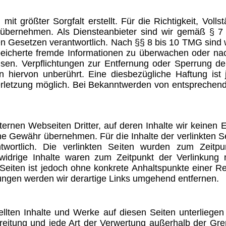
it größter Sorgfalt erstellt. Für die Richtigkeit, Vollst
übernehmen. Als Diensteanbieter sind wir gemäß § 7 
n Gesetzen verantwortlich. Nach §§ 8 bis 10 TMG sind wi
espeicherte fremde Informationen zu überwachen oder n
eisen. Verpflichtungen zur Entfernung oder Sperrung 
 hiervon unberührt. Eine diesbezügliche Haftung ist
erletzung möglich. Bei Bekanntwerden von entsprechen
ternen Webseiten Dritter, auf deren Inhalte wir keinen 
e Gewähr übernehmen. Für die Inhalte der verlinkten Seit
twortlich. Die verlinkten Seiten wurden zum Zeitp
swidrige Inhalte waren zum Zeitpunkt der Verlinkung 
en Seiten ist jedoch ohne konkrete Anhaltspunkte einer R
ngen werden wir derartige Links umgehend entfernen.
tellten Inhalte und Werke auf diesen Seiten unterlieg
rbreitung und jede Art der Verwertung außerhalb der G