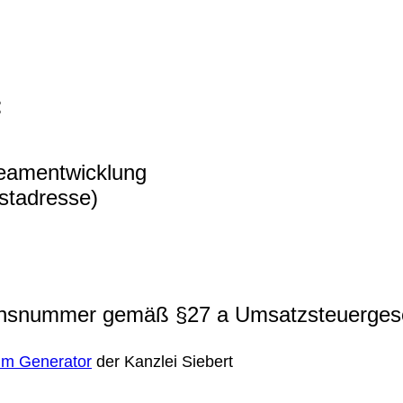
:
eamentwicklung
ostadresse)
ionsnummer gemäß §27 a Umsatzsteuerges
um Generator
der Kanzlei Siebert