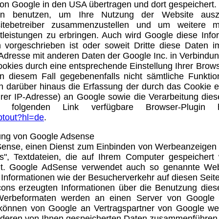
von Google in den USA übertragen und dort gespeichert.
nen benutzen, um Ihre Nutzung der Website aus
bsitebetreiber zusammenzustellen und um weitere 
leistungen zu erbringen. Auch wird Google diese Info
h vorgeschrieben ist oder soweit Dritte diese Daten 
-Adresse mit anderen Daten der Google Inc. in Verbindun
okies durch eine entsprechende Einstellung Ihrer Brows
in diesem Fall gegebenenfalls nicht sämtliche Funktio
 darüber hinaus die Erfassung der durch das Cookie e
rer IP-Adresse) an Google sowie die Verarbeitung die
lgenden Link verfügbare Browser-Plugin heru
ptout?hl=de
.
zung von Google Adsense
ense, einen Dienst zum Einbinden von Werbeanzeigen d
", Textdateien, die auf Ihrem Computer gespeichert
ht. Google AdSense verwendet auch so genannte Web 
nformationen wie der Besucherverkehr auf diesen Seit
s erzeugten Informationen über die Benutzung dieser 
Werbeformaten werden an einen Server von Google 
n können von Google an Vertragspartner von Google we
 anderen von Ihnen gespeicherten Daten zusammenführen